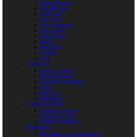
Tropical Essence
Almond Dream
Aloe Lover
Coco Gloss
Crazy Strawberry
Fresh Orange
Happy Puppy
2 Phase
Mascarillas
Acabados
Color
Health Care
Bálsamos (Balms)
Espumas (Foams)
Hypoallergenic Rithual
Ozone
Pure Silver
Tratamientos
Higiene del Manto
Champús Generales
Champús de Color
Champús Específicos
Tratamientos
Mascarillas y Acondicionadores