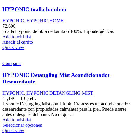
HYPONIC toalla bamboo
HYPONIC
,
HYPONIC HOME
72,60
€
Toalla Hyponic de fibra de bamboo 100%. Hipoalergénicas
Add to wishlist
Añadir al carrito
Quick view
Comparar
HYPONIC Detangling Mist Acondicionador
Desenredante
HYPONIC
,
HYPONIC DETANGLING MIST
41,14
€
–
101,64
€
Hyponic Detangling Mist con Hinoki Cypress es un acondicionador
desenredante con propiedades calmantes para la piel. Puede usarse
antes o después del baño. No engrasa
Add to wishlist
Seleccionar opciones
Quick view