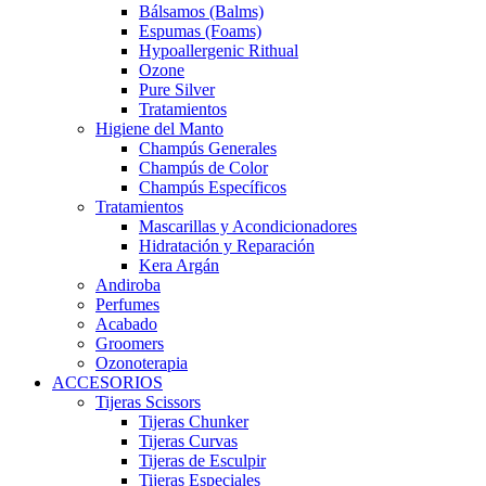
Bálsamos (Balms)
Espumas (Foams)
Hypoallergenic Rithual
Ozone
Pure Silver
Tratamientos
Higiene del Manto
Champús Generales
Champús de Color
Champús Específicos
Tratamientos
Mascarillas y Acondicionadores
Hidratación y Reparación
Kera Argán
Andiroba
Perfumes
Acabado
Groomers
Ozonoterapia
ACCESORIOS
Tijeras Scissors
Tijeras Chunker
Tijeras Curvas
Tijeras de Esculpir
Tijeras Especiales