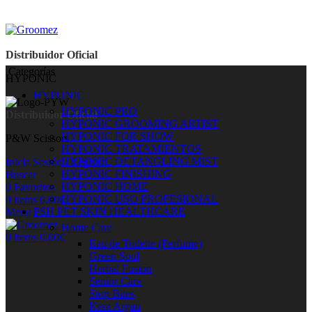
Distribuidor Oficial
Categorías
HYPONIC
HYPONIC
HYPONIC PRO
Distribuidor Oficial
HYPONIC GROOMING ARTIST
HYPONIC FOR SHOW
P&W Scissors
HYPONIC TRATAMIENTOS
HYPONIC DETANGLING MIST
Inicia Sesión / Registro
HYPONIC FINISHING
Buscar
HYPONIC HOME
0
Favoritos
HYPONIC USO PROFESIONAL
0
items
0,00
€
PSH PET SKIN HEALTHCARE
Menu
Home Care
0
items
0,00
€
Eau de Toilette (Perfume)
Green Soul
Herbal Fusion
Senior Care
Stop Bites
Kera Argan