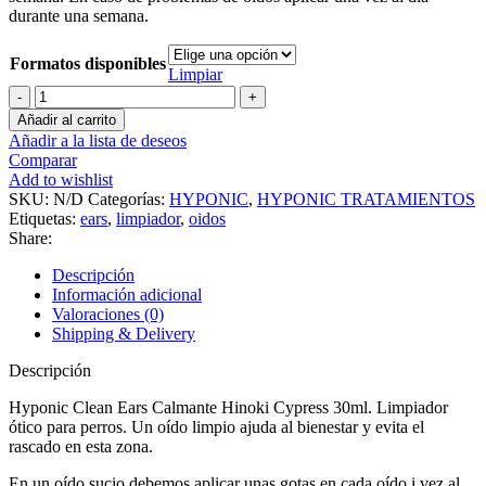
durante una semana.
Formatos disponibles
Limpiar
HYPONIC
Limpiador
Añadir al carrito
Ótico
Añadir a la lista de deseos
sin
Comparar
sulfatos
Add to wishlist
for
SKU:
N/D
Categorías:
HYPONIC
,
HYPONIC TRATAMIENTOS
Pets
Etiquetas:
ears
,
limpiador
,
oidos
30ml
Share:
cantidad
Descripción
Información adicional
Valoraciones (0)
Shipping & Delivery
Descripción
Hyponic Clean Ears Calmante Hinoki Cypress 30ml. Limpiador
ótico para perros. Un oído limpio ajuda al bienestar y evita el
rascado en esta zona.
En un oído sucio debemos aplicar unas gotas en cada oído i vez al