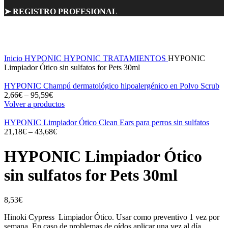
➤
REGISTRO PROFESIONAL
Click para ampliar
Inicio
HYPONIC
HYPONIC TRATAMIENTOS
HYPONIC
Limpiador Ótico sin sulfatos for Pets 30ml
HYPONIC Champú dermatológico hipoalergénico en Polvo Scrub
2,66
€
–
95,59
€
Volver a productos
HYPONIC Limpiador Ótico Clean Ears para perros sin sulfatos
21,18
€
–
43,68
€
HYPONIC Limpiador Ótico
sin sulfatos for Pets 30ml
8,53
€
Hinoki Cypress Limpiador Ótico. Usar como preventivo 1 vez por
semana. En caso de problemas de oídos aplicar una vez al día