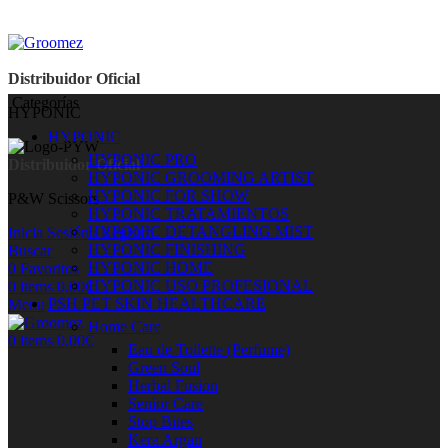
Distribuidor Oficial
Categorías
HYPONIC
HYPONIC
HYPONIC PRO
Distribuidor Oficial
HYPONIC GROOMING ARTIST
HYPONIC FOR SHOW
P&W Scissors
HYPONIC TRATAMIENTOS
HYPONIC DETANGLING MIST
Inicia Sesión / Registro
HYPONIC FINISHING
Buscar
HYPONIC HOME
0
Favoritos
HYPONIC USO PROFESIONAL
0
items
0,00
€
PSH PET SKIN HEALTHCARE
Menu
Home Care
0
items
0,00
€
Eau de Toilette (Perfume)
Green Soul
Herbal Fusion
Senior Care
Stop Bites
Kera Argan