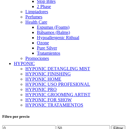
Stop Bites
2 Phase
Limpiadores
Perfumes
Health Care
Espumas (Foams)
Bálsamos (Balms)
Hypoallergenic Rithual
Ozone
Pure Silver
Tratamientos
Promociones
HYPONIC
HYPONIC DETANGLING MIST
HYPONIC FINISHING
HYPONIC HOME
HYPONIC USO PROFESIONAL
HYPONIC PRO
HYPONIC GROOMING ARTIST
HYPONIC FOR SHOW
HYPONIC TRATAMIENTOS
Filtro por precio
Precio
Precio
Filtrar