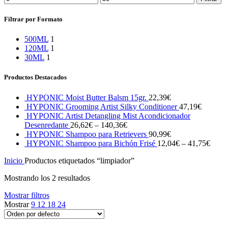
mínimo
máximo
Filtrar por Formato
500ML
1
120ML
1
30ML
1
Productos Destacados
HYPONIC Moist Butter Balsm 15gr.
22,39
€
HYPONIC Grooming Artist Silky Conditioner
47,19
€
HYPONIC Artist Detangling Mist Acondicionador
Desenredante
26,62
€
–
140,36
€
HYPONIC Shampoo para Retrievers
90,99
€
HYPONIC Shampoo para Bichón Frisé
12,04
€
–
41,75
€
Inicio
Productos etiquetados “limpiador”
Mostrando los 2 resultados
Mostrar filtros
Mostrar
9
12
18
24