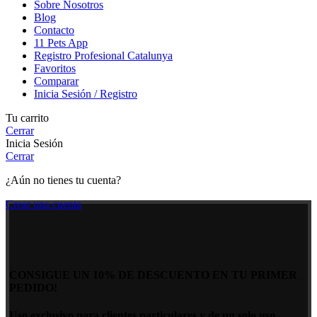
Sobre Nosotros
Blog
Contacto
11 Pets App
Registro Profesional Catalunya
Favoritos
Comparar
Inicia Sesión / Registro
Tu carrito
Cerrar
Inicia Sesión
Cerrar
¿Aún no tienes tu cuenta?
Crear una cuenta
CONSIGUE UN 10% DE DESCUENTO EN TU PRIMER
PEDIDO!
Uso exclusivo para clientes particulares y de un solo uso