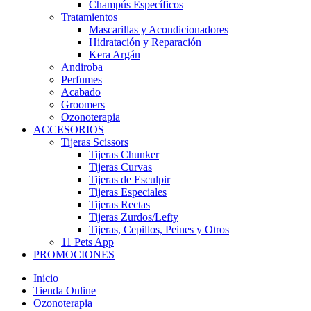
Champús Específicos
Tratamientos
Mascarillas y Acondicionadores
Hidratación y Reparación
Kera Argán
Andiroba
Perfumes
Acabado
Groomers
Ozonoterapia
ACCESORIOS
Tijeras Scissors
Tijeras Chunker
Tijeras Curvas
Tijeras de Esculpir
Tijeras Especiales
Tijeras Rectas
Tijeras Zurdos/Lefty
Tijeras, Cepillos, Peines y Otros
11 Pets App
PROMOCIONES
Inicio
Tienda Online
Ozonoterapia