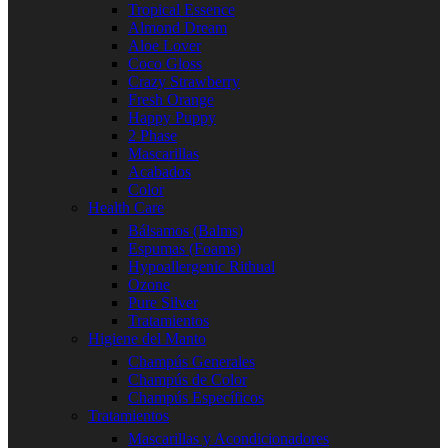
Tropical Essence
Almond Dream
Aloe Lover
Coco Gloss
Crazy Strawberry
Fresh Orange
Happy Puppy
2 Phase
Mascarillas
Acabados
Color
Health Care
Bálsamos (Balms)
Espumas (Foams)
Hypoallergenic Rithual
Ozone
Pure Silver
Tratamientos
Higiene del Manto
Champús Generales
Champús de Color
Champús Específicos
Tratamientos
Mascarillas y Acondicionadores