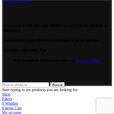
Crear una cuenta
CONSIGUE UN 10% DE DESCUENTO EN TU PRIMER
PEDIDO!
Uso exclusivo para clientes particulares y de un solo uso
CUPÓN: GROOMEZ10
Will be used in accordance with our
Privacy Policy
Buscar
Start typing to see products you are looking for.
Shop
Filters
0
Wishlist
0
items
Cart
My account