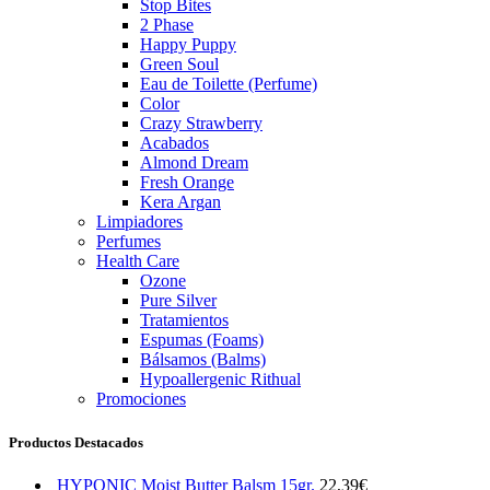
Stop Bites
2 Phase
Happy Puppy
Green Soul
Eau de Toilette (Perfume)
Color
Crazy Strawberry
Acabados
Almond Dream
Fresh Orange
Kera Argan
Limpiadores
Perfumes
Health Care
Ozone
Pure Silver
Tratamientos
Espumas (Foams)
Bálsamos (Balms)
Hypoallergenic Rithual
Promociones
Productos Destacados
HYPONIC Moist Butter Balsm 15gr.
22,39
€