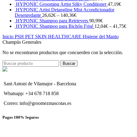
HYPONIC Grooming Artist Silky Conditioner
47,19
€
HYPONIC Artist Detangling Mist Acondicionador
Desenredante
26,62
€
–
140,36
€
HYPONIC Shampoo para Retrievers
90,99
€
HYPONIC Shampoo para Bichón Frisé
12,04
€
–
41,75
€
Inicio
PSH PET SKIN HEALTHCARE
Higiene del Manto
Champús Generales
No se encontraron productos que concuerden con la selección.
Buscar
Sant Antoni de Vilamajor - Barcelona
Whatsapp: +34 678 718 858
Correo: info@groomezmascotas.es
Pagos 100% Seguros