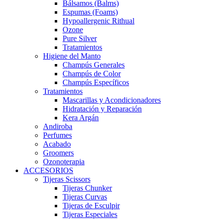
Bálsamos (Balms)
Espumas (Foams)
Hypoallergenic Rithual
Ozone
Pure Silver
Tratamientos
Higiene del Manto
Champús Generales
Champús de Color
Champús Específicos
Tratamientos
Mascarillas y Acondicionadores
Hidratación y Reparación
Kera Argán
Andiroba
Perfumes
Acabado
Groomers
Ozonoterapia
ACCESORIOS
Tijeras Scissors
Tijeras Chunker
Tijeras Curvas
Tijeras de Esculpir
Tijeras Especiales