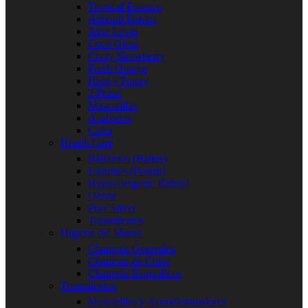
Tropical Essence
Almond Dream
Aloe Lover
Coco Gloss
Crazy Strawberry
Fresh Orange
Happy Puppy
2 Phase
Mascarillas
Acabados
Color
Health Care
Bálsamos (Balms)
Espumas (Foams)
Hypoallergenic Rithual
Ozone
Pure Silver
Tratamientos
Higiene del Manto
Champús Generales
Champús de Color
Champús Específicos
Tratamientos
Mascarillas y Acondicionadores