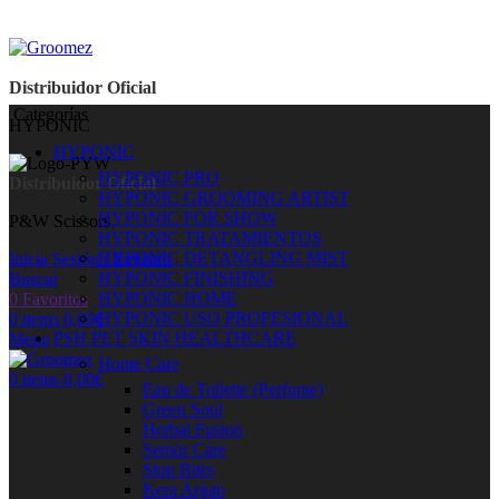
Distribuidor Oficial
Categorías
HYPONIC
HYPONIC
HYPONIC PRO
Distribuidor Oficial
HYPONIC GROOMING ARTIST
HYPONIC FOR SHOW
P&W Scissors
HYPONIC TRATAMIENTOS
HYPONIC DETANGLING MIST
Inicia Sesión / Registro
HYPONIC FINISHING
Buscar
HYPONIC HOME
0
Favoritos
HYPONIC USO PROFESIONAL
0
items
0,00
€
PSH PET SKIN HEALTHCARE
Menu
Home Care
0
items
0,00
€
Eau de Toilette (Perfume)
Green Soul
Herbal Fusion
Senior Care
Stop Bites
Kera Argan