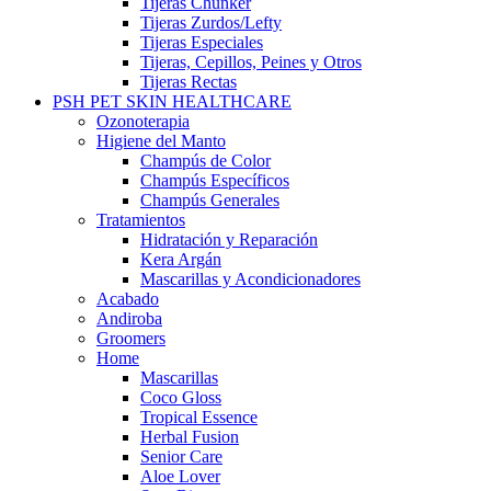
Tijeras Chunker
Tijeras Zurdos/Lefty
Tijeras Especiales
Tijeras, Cepillos, Peines y Otros
Tijeras Rectas
PSH PET SKIN HEALTHCARE
Ozonoterapia
Higiene del Manto
Champús de Color
Champús Específicos
Champús Generales
Tratamientos
Hidratación y Reparación
Kera Argán
Mascarillas y Acondicionadores
Acabado
Andiroba
Groomers
Home
Mascarillas
Coco Gloss
Tropical Essence
Herbal Fusion
Senior Care
Aloe Lover