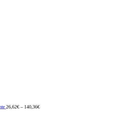
nte
26,62
€
–
140,36
€