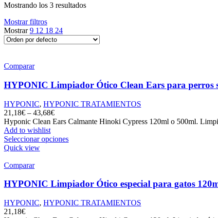
Mostrando los 3 resultados
Mostrar filtros
Mostrar
9
12
18
24
Comparar
HYPONIC Limpiador Ótico Clean Ears para perros si
HYPONIC
,
HYPONIC TRATAMIENTOS
21,18
€
–
43,68
€
Hyponic Clean Ears Calmante Hinoki Cypress 120ml o 500ml. Limpiado
Add to wishlist
Seleccionar opciones
Quick view
Comparar
HYPONIC Limpiador Ótico especial para gatos 120m
HYPONIC
,
HYPONIC TRATAMIENTOS
21,18
€