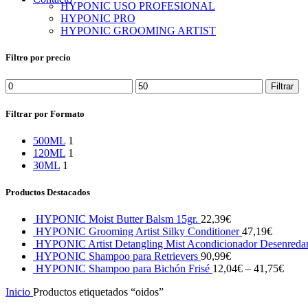
HYPONIC USO PROFESIONAL
HYPONIC PRO
➤
REGISTRO PROFESIONAL
HYPONIC GROOMING ARTIST
Filtro por precio
Precio
Precio
Filtrar
mínimo
máximo
Filtrar por Formato
500ML
1
120ML
1
30ML
1
Productos Destacados
HYPONIC Moist Butter Balsm 15gr.
22,39
€
HYPONIC Grooming Artist Silky Conditioner
47,19
€
HYPONIC Artist Detangling Mist Acondicionador Desenreda
HYPONIC Shampoo para Retrievers
90,99
€
HYPONIC Shampoo para Bichón Frisé
12,04
€
–
41,75
€
Inicio
Productos etiquetados “oidos”