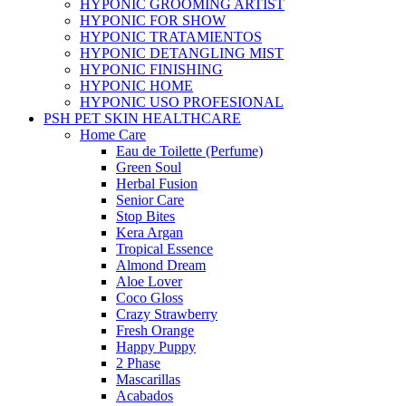
HYPONIC GROOMING ARTIST
HYPONIC FOR SHOW
HYPONIC TRATAMIENTOS
HYPONIC DETANGLING MIST
HYPONIC FINISHING
HYPONIC HOME
HYPONIC USO PROFESIONAL
PSH PET SKIN HEALTHCARE
Home Care
Eau de Toilette (Perfume)
Green Soul
Herbal Fusion
Senior Care
Stop Bites
Kera Argan
Tropical Essence
Almond Dream
Aloe Lover
Coco Gloss
Crazy Strawberry
Fresh Orange
Happy Puppy
2 Phase
Mascarillas
Acabados