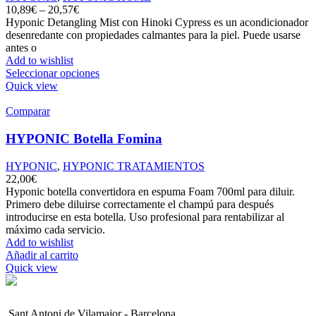
10,89
€
–
20,57
€
Hyponic Detangling Mist con Hinoki Cypress es un acondicionador
desenredante con propiedades calmantes para la piel. Puede usarse
antes o
Add to wishlist
Seleccionar opciones
Quick view
Comparar
HYPONIC Botella Fomina
HYPONIC
,
HYPONIC TRATAMIENTOS
22,00
€
Hyponic botella convertidora en espuma Foam 700ml para diluir.
Primero debe diluirse correctamente el champú para después
introducirse en esta botella. Uso profesional para rentabilizar al
máximo cada servicio.
Add to wishlist
Añadir al carrito
Quick view
Sant Antoni de Vilamajor - Barcelona