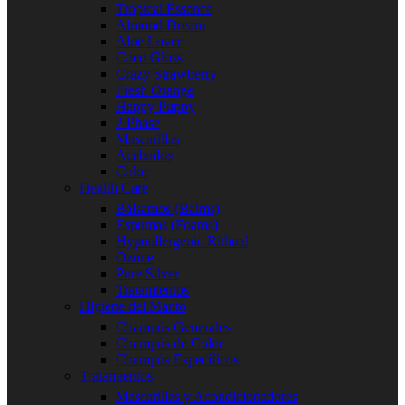
Tropical Essence
Almond Dream
Aloe Lover
Coco Gloss
Crazy Strawberry
Fresh Orange
Happy Puppy
2 Phase
Mascarillas
Acabados
Color
Health Care
Bálsamos (Balms)
Espumas (Foams)
Hypoallergenic Rithual
Ozone
Pure Silver
Tratamientos
Higiene del Manto
Champús Generales
Champús de Color
Champús Específicos
Tratamientos
Mascarillas y Acondicionadores