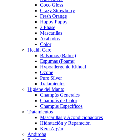
Coco Gloss
Crazy Strawberry
Fresh Orange
Happy Puppy
2 Phase
Mascarillas
Acabados
Color
Health Care
Bálsamos (Balms)
Espumas (Foams)
Hypoallergenic Rithual
Ozone
Pure Silver
Tratamientos
Higiene del Manto
Champús Generales
Champús de Color
Champús Específicos
Tratamientos
Mascarillas y Acondicionadores
Hidratación y Reparación
Kera Argán
Andiroba
Perfumes