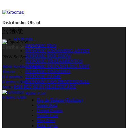
Distribuidor Oficial
Categorías
HYPONIC
HYPONIC
HYPONIC PRO
Distribuidor Oficial
HYPONIC GROOMING ARTIST
HYPONIC FOR SHOW
P&W Scissors
HYPONIC TRATAMIENTOS
HYPONIC DETANGLING MIST
Inicia Sesión / Registro
HYPONIC FINISHING
Buscar
HYPONIC HOME
0
Favoritos
HYPONIC USO PROFESIONAL
0
items
0,00
€
PSH PET SKIN HEALTHCARE
Menu
Home Care
0
items
0,00
€
Eau de Toilette (Perfume)
Green Soul
Herbal Fusion
Senior Care
Stop Bites
Kera Argan