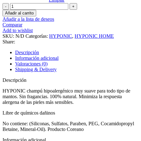
HYPONIC
Champú
Añadir al carrito
Hipoalergénico
Añadir a la lista de deseos
para
Comparar
todos
Add to wishlist
los
SKU:
N/D
Categorías:
HYPONIC
,
HYPONIC HOME
mantos
Share:
sin
fragancia
Descripción
cantidad
Información adicional
Valoraciones (0)
Shipping & Delivery
Descripción
HYPONIC champú hipoalergénico muy suave para todo tipo de
mantos. Sin fragancias. 100% natural. Minimiza la respuesta
alergena de las pieles más sensibles.
Libre de químicos dañinos
No contiene: (Siliconas, Sulfatos, Paraben, PEG, Cocamidopropyl
Betaine, Mineral-Oil). Producto Coreano
Información adicional