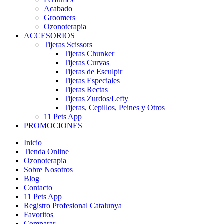
Acabado
Groomers
Ozonoterapia
ACCESORIOS
Tijeras Scissors
Tijeras Chunker
Tijeras Curvas
Tijeras de Esculpir
Tijeras Especiales
Tijeras Rectas
Tijeras Zurdos/Lefty
Tijeras, Cepillos, Peines y Otros
11 Pets App
PROMOCIONES
Inicio
Tienda Online
Ozonoterapia
Sobre Nosotros
Blog
Contacto
11 Pets App
Registro Profesional Catalunya
Favoritos
Comparar