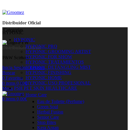
Distribuidor Oficial
Categorías
HYPONIC
HYPONIC
HYPONIC PRO
Distribuidor Oficial
HYPONIC GROOMING ARTIST
HYPONIC FOR SHOW
P&W Scissors
HYPONIC TRATAMIENTOS
HYPONIC DETANGLING MIST
Inicia Sesión / Registro
HYPONIC FINISHING
Buscar
HYPONIC HOME
0
Favoritos
HYPONIC USO PROFESIONAL
0
items
0,00
€
PSH PET SKIN HEALTHCARE
Menu
Home Care
0
items
0,00
€
Eau de Toilette (Perfume)
Green Soul
Herbal Fusion
Senior Care
Stop Bites
Kera Argan