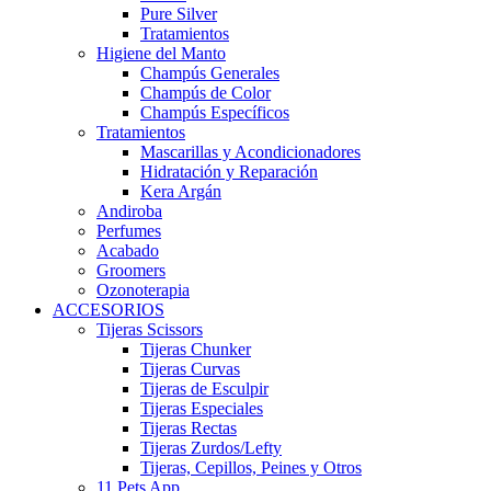
Pure Silver
Tratamientos
Higiene del Manto
Champús Generales
Champús de Color
Champús Específicos
Tratamientos
Mascarillas y Acondicionadores
Hidratación y Reparación
Kera Argán
Andiroba
Perfumes
Acabado
Groomers
Ozonoterapia
ACCESORIOS
Tijeras Scissors
Tijeras Chunker
Tijeras Curvas
Tijeras de Esculpir
Tijeras Especiales
Tijeras Rectas
Tijeras Zurdos/Lefty
Tijeras, Cepillos, Peines y Otros
11 Pets App