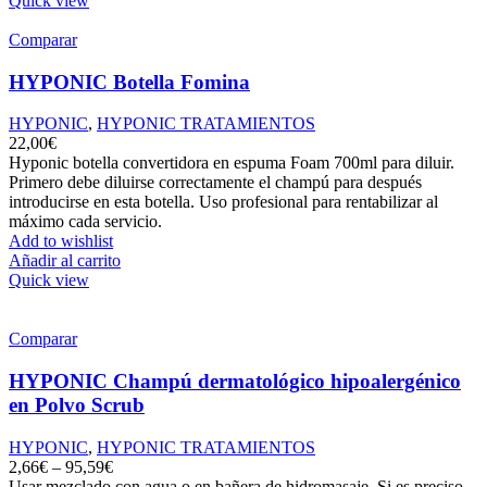
Quick view
Comparar
HYPONIC Botella Fomina
HYPONIC
,
HYPONIC TRATAMIENTOS
22,00
€
Hyponic botella convertidora en espuma Foam 700ml para diluir.
Primero debe diluirse correctamente el champú para después
introducirse en esta botella. Uso profesional para rentabilizar al
máximo cada servicio.
Add to wishlist
Añadir al carrito
Quick view
Comparar
HYPONIC Champú dermatológico hipoalergénico
en Polvo Scrub
HYPONIC
,
HYPONIC TRATAMIENTOS
2,66
€
–
95,59
€
Usar mezclado con agua o en bañera de hidromasaje. Si es preciso