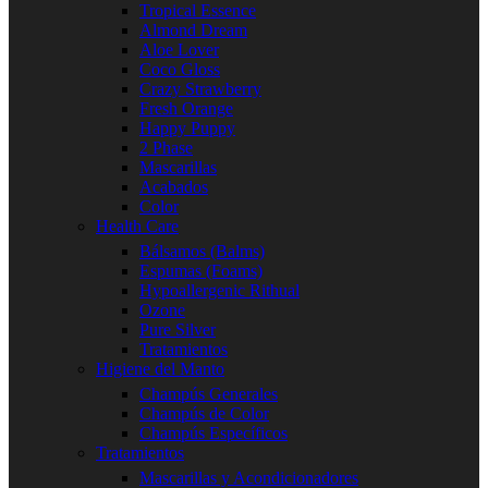
Tropical Essence
Almond Dream
Aloe Lover
Coco Gloss
Crazy Strawberry
Fresh Orange
Happy Puppy
2 Phase
Mascarillas
Acabados
Color
Health Care
Bálsamos (Balms)
Espumas (Foams)
Hypoallergenic Rithual
Ozone
Pure Silver
Tratamientos
Higiene del Manto
Champús Generales
Champús de Color
Champús Específicos
Tratamientos
Mascarillas y Acondicionadores