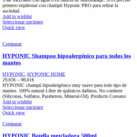
primero enjabonar con champú Hyponic PRO para retirar la
suciedad.
Add to wishlist
Seleccionar opciones
Quick view
Comparar
HYPONIC Shampoo hipoalergénico para todos los
mantos
HYPONIC
,
HYPONIC HOME
29,65
€
–
98,01
€
HYPONIC champú hipoalergénico muy suave para todo tipo de
mantos. 100% natural Libre de químicos dañinos. No contiene
(Siliconas, Sulfatos, Parabenos, Mineral-Oil). Producto Coreano
Add to wishlist
Seleccionar opciones
Quick view
Comparar
HYPONIC Botella mezcladora 500ml