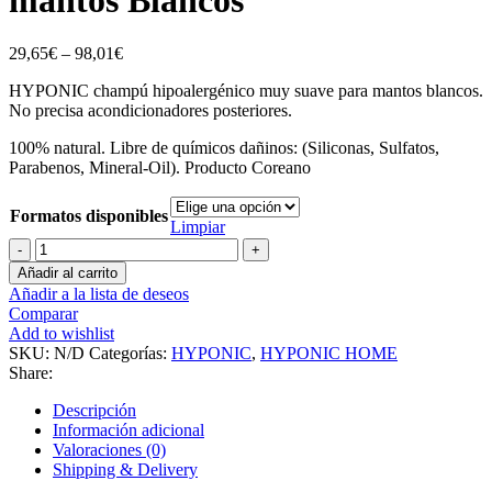
29,65
€
–
98,01
€
HYPONIC champú hipoalergénico muy suave para mantos blancos.
No precisa acondicionadores posteriores.
100% natural. Libre de químicos dañinos: (Siliconas, Sulfatos,
Parabenos, Mineral-Oil). Producto Coreano
Formatos disponibles
Limpiar
HYPONIC
Shampoo
Añadir al carrito
para
Añadir a la lista de deseos
mantos
Comparar
Blancos
Add to wishlist
cantidad
SKU:
N/D
Categorías:
HYPONIC
,
HYPONIC HOME
Share:
Descripción
Información adicional
Valoraciones (0)
Shipping & Delivery