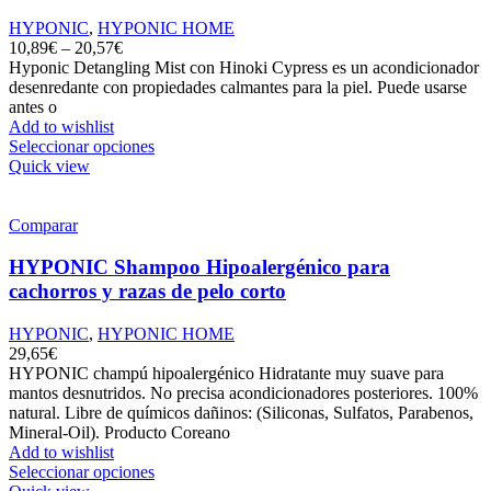
HYPONIC
,
HYPONIC HOME
10,89
€
–
20,57
€
Hyponic Detangling Mist con Hinoki Cypress es un acondicionador
desenredante con propiedades calmantes para la piel. Puede usarse
antes o
Add to wishlist
Seleccionar opciones
Quick view
Comparar
HYPONIC Shampoo Hipoalergénico para
cachorros y razas de pelo corto
HYPONIC
,
HYPONIC HOME
29,65
€
HYPONIC champú hipoalergénico Hidratante muy suave para
mantos desnutridos. No precisa acondicionadores posteriores. 100%
natural. Libre de químicos dañinos: (Siliconas, Sulfatos, Parabenos,
Mineral-Oil). Producto Coreano
Add to wishlist
Seleccionar opciones