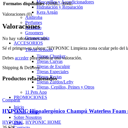
Mascarillas y Acondicionadores
Formatos disponibles
120ML, 30ML
Hidratación y Reparación
Kera Argán
Valoraciones (0)
Andiroba
Perfumes
Valoraciones
Acabado
Groomers
Ozonoterapia
No hay valoraciones aún.
ACCESORIOS
Sé el primero en valorar “HYPONIC Limpieza zona ocular pelo del l
Tijeras Scissors
Tijeras Chunker
Debes
acceder
para publicar una valoración.
Tijeras Curvas
Tijeras de Esculpir
Shipping & Delivery
Tijeras Especiales
Tijeras Rectas
Productos relacionados
Tijeras Zurdos/Lefty
Tijeras, Cepillos, Peines y Otros
11 Pets App
PROMOCIONES
Comparar
Inicio
HYPONIC Hipoalergénico Champú Waterless Foam s
Tienda Online
Sobre Nosotros
HYPONIC
,
HYPONIC HOME
Blog
26,62
€
Contacto