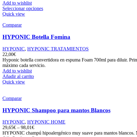
Add to wishlist
Seleccionar opciones
Quick view
Comparar
HYPONIC Botella Fomina
HYPONIC
,
HYPONIC TRATAMIENTOS
22,00
€
Hyponic botella convertidora en espuma Foam 700ml para diluir. Primer
máximo cada servicio.
Add to wishlist
Añadir al carrito
Quick view
Comparar
HYPONIC Shampoo para mantos Blancos
HYPONIC
,
HYPONIC HOME
29,65
€
–
98,01
€
HYPONIC champú hipoalergénico muy suave para mantos blancos. No pr