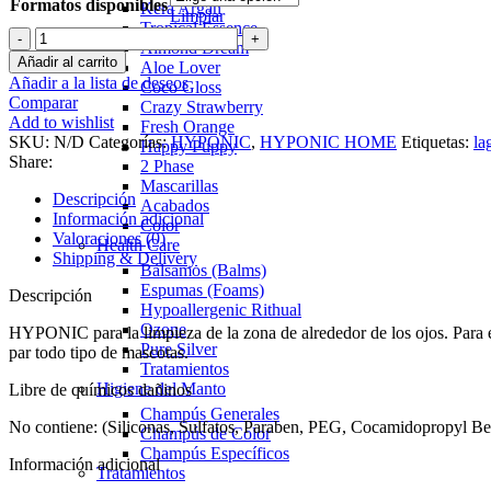
Formatos disponibles
Kera Argan
Limpiar
Tropical Essence
HYPONIC
Almond Dream
Limpieza
Añadir al carrito
Aloe Lover
zona
Añadir a la lista de deseos
Coco Gloss
ocular
Comparar
Crazy Strawberry
pelo
Add to wishlist
Fresh Orange
del
SKU:
N/D
Categorías:
HYPONIC
,
HYPONIC HOME
Etiquetas:
la
Happy Puppy
lagrimal
Share:
2 Phase
cantidad
Mascarillas
Descripción
Acabados
Información adicional
Color
Valoraciones (0)
Health Care
Shipping & Delivery
Bálsamos (Balms)
Espumas (Foams)
Descripción
Hypoallergenic Rithual
Ozone
HYPONIC para la limpieza de la zona de alrededor de los ojos. Para 
Pure Silver
par todo tipo de mascotas.
Tratamientos
Higiene del Manto
Libre de químicos dañinos
Champús Generales
No contiene: (Siliconas, Sulfatos, Paraben, PEG, Cocamidopropyl Be
Champús de Color
Champús Específicos
Información adicional
Tratamientos