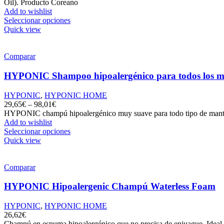
Oil). Producto Coreano
Add to wishlist
Seleccionar opciones
Quick view
Comparar
HYPONIC Shampoo hipoalergénico para todos los m
HYPONIC
,
HYPONIC HOME
29,65
€
–
98,01
€
HYPONIC champú hipoalergénico muy suave para todo tipo de mantos.
Add to wishlist
Seleccionar opciones
Quick view
Comparar
HYPONIC Hipoalergenic Champú Waterless Foam
HYPONIC
,
HYPONIC HOME
26,62
€
Champú en espuma hipoalergénico que no precisa de enjuague. Ideal p