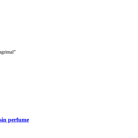
agrimal”
in perfume