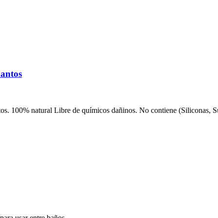
antos
 100% natural Libre de químicos dañinos. No contiene (Siliconas, Su
ara usar entre baños.