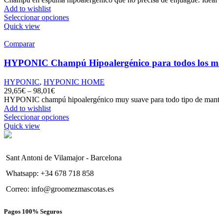
Add to wishlist
Seleccionar opciones
Quick view
Comparar
HYPONIC Champú Hipoalergénico para todos los man
HYPONIC
,
HYPONIC HOME
29,65
€
–
98,01
€
HYPONIC champú hipoalergénico muy suave para todo tipo de mantos. 
Add to wishlist
Seleccionar opciones
Quick view
Sant Antoni de Vilamajor - Barcelona
Whatsapp: +34 678 718 858
Correo: info@groomezmascotas.es
Pagos 100% Seguros