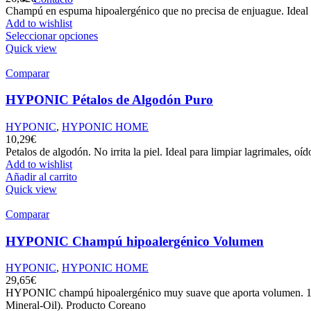
Champú en espuma hipoalergénico que no precisa de enjuague. Ideal p
Add to wishlist
➤
REGISTRO PROFESIONAL
Seleccionar opciones
Quick view
Comparar
HYPONIC Pétalos de Algodón Puro
HYPONIC
,
HYPONIC HOME
10,29
€
Petalos de algodón. No irrita la piel. Ideal para limpiar lagrimales, oí
Add to wishlist
Añadir al carrito
Quick view
Comparar
HYPONIC Champú hipoalergénico Volumen
HYPONIC
,
HYPONIC HOME
29,65
€
HYPONIC champú hipoalergénico muy suave que aporta volumen. 100%
Mineral-Oil). Producto Coreano