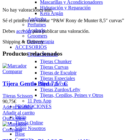
Mascarillas y Acondicionadores
Hidratación y Reparación
No hay valoraciones aún.
Kera Argán
Andiroba
Sé el primero en valorar “P&W Rony de Munter 8,5″ curvas”
Perfumes
Acabado
Debes
acceder
para publicar una valoración.
Groomers
Ozonoterapia
Shipping & Delivery
ACCESORIOS
Productos relacionados
Tijeras Scissors
Tijeras Chunker
Tijeras Curvas
Comparar
Tijeras de Esculpir
Tijeras Especiales
Tijera Gentle Bird 7,5″ C
Tijeras Rectas
Tijeras Zurdos/Lefty
Tijeras, Cepillos, Peines y Otros
Tijeras Scissors
11 Pets App
90,75
€
PROMOCIONES
Add to wishlist
Añadir al carrito
Inicio
Quick view
Tienda Online
Sobre Nosotros
Comparar
Blog
Contacto