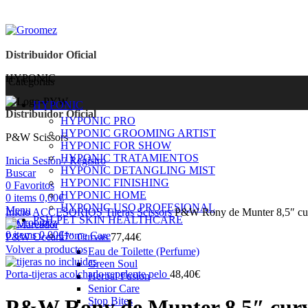
Distribuidor Oficial
HYPONIC
Categorías
HYPONIC
Distribuidor Oficial
Sold out
HYPONIC PRO
HYPONIC GROOMING ARTIST
P&W Scissors
HYPONIC FOR SHOW
HYPONIC TRATAMIENTOS
Inicia Sesión / Registro
HYPONIC DETANGLING MIST
Buscar
Click para ampliar
HYPONIC FINISHING
0
Favoritos
HYPONIC HOME
0
items
0,00
€
HYPONIC USO PROFESIONAL
Menu
Inicio
ACCESORIOS
Tijeras Scissors
P&W Rony de Munter 8,5″ cu
PSH PET SKIN HEALTHCARE
0
items
0,00
€
Home Care
P&W Ocean 7" Curvas
77,44
€
Volver a productos
Eau de Toilette (Perfume)
Green Soul
Porta-tijeras acolchado repelente pelo
48,40
€
Herbal Fusion
Senior Care
Stop Bites
P&W Rony de Munter 8,5″ cur