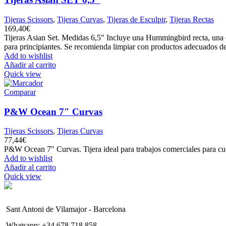
Tijeras Scissors
,
Tijeras Curvas
,
Tijeras de Esculpir
,
Tijeras Rectas
169,40
€
Tijeras Asian Set. Medidas 6,5" Incluye una Hummingbird recta, una cur
para principiantes. Se recomienda limpiar con productos adecuados des
Add to wishlist
Añadir al carrito
Quick view
Comparar
P&W Ocean 7″ Curvas
Tijeras Scissors
,
Tijeras Curvas
77,44
€
P&W Ocean 7" Curvas. Tijera ideal para trabajos comerciales para cua
Add to wishlist
Añadir al carrito
Quick view
Sant Antoni de Vilamajor - Barcelona
Whatsapp: +34 678 718 858