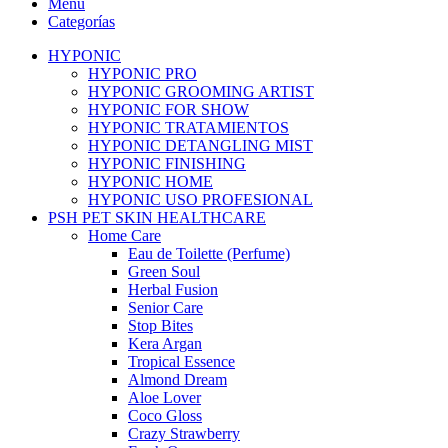
Menu
Categorías
HYPONIC
HYPONIC PRO
HYPONIC GROOMING ARTIST
HYPONIC FOR SHOW
HYPONIC TRATAMIENTOS
HYPONIC DETANGLING MIST
HYPONIC FINISHING
HYPONIC HOME
HYPONIC USO PROFESIONAL
PSH PET SKIN HEALTHCARE
Home Care
Eau de Toilette (Perfume)
Green Soul
Herbal Fusion
Senior Care
Stop Bites
Kera Argan
Tropical Essence
Almond Dream
Aloe Lover
Coco Gloss
Crazy Strawberry