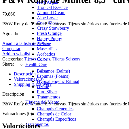
Kera Argan
Tropical Essence
Almond Dream
79,86
€
Aloe Lover
Coco Gloss
P&W Rony de Munter 8,5″ curvas. Tijeras simétricas muy fuertes de 
Crazy Strawberry
Fresh Orange
Agotado
Happy Puppy
Añadir a la lista de deseos
2 Phase
Comparar
Mascarillas
Add to wishlist
Acabados
Categorías:
Tijeras Curvas
,
Tijeras Scissors
Color
Share:
Health Care
Bálsamos (Balms)
Descripción
Espumas (Foams)
Valoraciones (0)
Hypoallergenic Rithual
Shipping & Delivery
Ozone
Pure Silver
Descripción
Tratamientos
Higiene del Manto
P&W Rony de Munter 8,5″ curvas. Tijeras simétricas muy fuertes de 
Champús Generales
Valoraciones (0)
Champús de Color
Champús Específicos
Tratamientos
Valoraciones