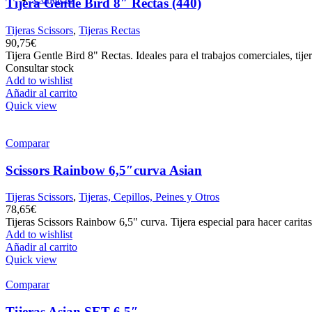
Tijera Gentle Bird 8″ Rectas (440)
➤
REGISTRO PROFESIONAL
Tijeras Scissors
,
Tijeras Rectas
90,75
€
Tijera Gentle Bird 8" Rectas. Ideales para el trabajos comerciales, tij
Consultar stock
Add to wishlist
Añadir al carrito
Quick view
Comparar
Scissors Rainbow 6,5″curva Asian
Tijeras Scissors
,
Tijeras, Cepillos, Peines y Otros
78,65
€
Tijeras Scissors Rainbow 6,5" curva. Tijera especial para hacer carita
Add to wishlist
Añadir al carrito
Quick view
Comparar
Tijeras Asian SET 6,5″