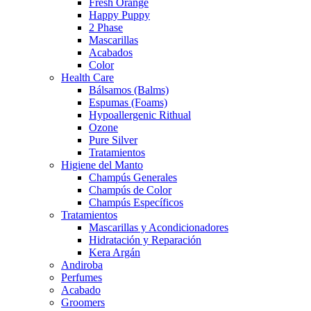
Fresh Orange
Happy Puppy
2 Phase
Mascarillas
Acabados
Color
Health Care
Bálsamos (Balms)
Espumas (Foams)
Hypoallergenic Rithual
Ozone
Pure Silver
Tratamientos
Higiene del Manto
Champús Generales
Champús de Color
Champús Específicos
Tratamientos
Mascarillas y Acondicionadores
Hidratación y Reparación
Kera Argán
Andiroba
Perfumes
Acabado
Groomers