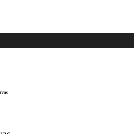
rvas
vas