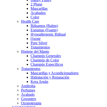
2 Phase
Mascarillas
Acabados
Color
Health Care
Bálsamos (Balms)
Espumas (Foams)
Hypoallergenic Rithual
Ozone
Pure Silver
Tratamientos
Higiene del Manto
Champús Generales
Champús de Color
Champús Específicos
Tratamientos
Mascarillas y Acondicionadores
Hidratación y Reparación
Kera Argán
Andiroba
Perfumes
Acabado
Groomers
Ozonoterapia