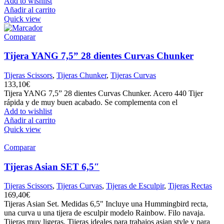
Add to wishlist
Añadir al carrito
Quick view
Comparar
Tijera YANG 7,5” 28 dientes Curvas Chunker
Tijeras Scissors
,
Tijeras Chunker
,
Tijeras Curvas
133,10
€
Tijera YANG 7,5” 28 dientes Curvas Chunker. Acero 440 Tijer
rápida y de muy buen acabado. Se complementa con el
Add to wishlist
Añadir al carrito
Quick view
Comparar
Tijeras Asian SET 6,5″
Tijeras Scissors
,
Tijeras Curvas
,
Tijeras de Esculpir
,
Tijeras Rectas
169,40
€
Tijeras Asian Set. Medidas 6,5" Incluye una Hummingbird recta,
una curva u una tijera de esculpir modelo Rainbow. Filo navaja.
Tijeras muy ligeras. Tijeras ideales para trabajos asian style y para