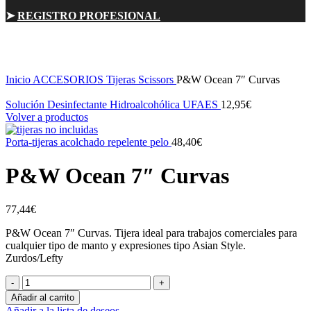
➤
REGISTRO PROFESIONAL
Click para ampliar
Inicio
ACCESORIOS
Tijeras Scissors
P&W Ocean 7″ Curvas
Solución Desinfectante Hidroalcohólica UFAES
12,95
€
Volver a productos
Porta-tijeras acolchado repelente pelo
48,40
€
P&W Ocean 7″ Curvas
77,44
€
P&W Ocean 7″ Curvas. Tijera ideal para trabajos comerciales para
cualquier tipo de manto y expresiones tipo Asian Style.
Zurdos/Lefty
P&W
Ocean
Añadir al carrito
7"
Añadir a la lista de deseos