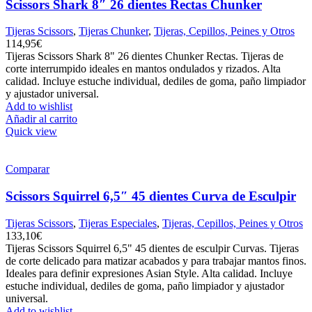
Scissors Shark 8″ 26 dientes Rectas Chunker
Tijeras Scissors
,
Tijeras Chunker
,
Tijeras, Cepillos, Peines y Otros
114,95
€
Tijeras Scissors Shark 8" 26 dientes Chunker Rectas. Tijeras de
corte interrumpido ideales en mantos ondulados y rizados. Alta
calidad. Incluye estuche individual, dediles de goma, paño limpiador
y ajustador universal.
Add to wishlist
Añadir al carrito
Quick view
Comparar
Scissors Squirrel 6,5″ 45 dientes Curva de Esculpir
Tijeras Scissors
,
Tijeras Especiales
,
Tijeras, Cepillos, Peines y Otros
133,10
€
Tijeras Scissors Squirrel 6,5" 45 dientes de esculpir Curvas. Tijeras
de corte delicado para matizar acabados y para trabajar mantos finos.
Ideales para definir expresiones Asian Style. Alta calidad. Incluye
estuche individual, dediles de goma, paño limpiador y ajustador
universal.
Add to wishlist