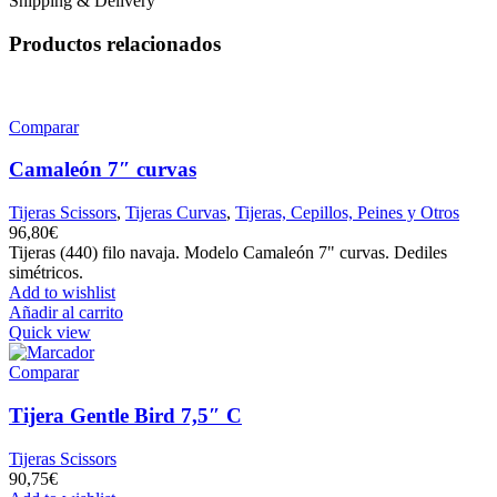
Shipping & Delivery
Productos relacionados
Comparar
Camaleón 7″ curvas
Tijeras Scissors
,
Tijeras Curvas
,
Tijeras, Cepillos, Peines y Otros
96,80
€
Tijeras (440) filo navaja. Modelo Camaleón 7" curvas. Dediles
simétricos.
Add to wishlist
Añadir al carrito
Quick view
Comparar
Tijera Gentle Bird 7,5″ C
Tijeras Scissors
90,75
€