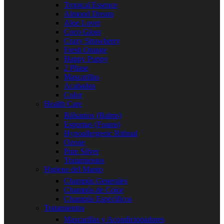
Tropical Essence
Almond Dream
Aloe Lover
Coco Gloss
Crazy Strawberry
Fresh Orange
Happy Puppy
2 Phase
Mascarillas
Acabados
Color
Health Care
Bálsamos (Balms)
Espumas (Foams)
Hypoallergenic Rithual
Ozone
Pure Silver
Tratamientos
Higiene del Manto
Champús Generales
Champús de Color
Champús Específicos
Tratamientos
Mascarillas y Acondicionadores