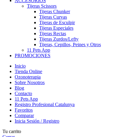
ACCESORIOS
Tijeras Scissors
Tijeras Chunker
Tijeras Curvas
Tijeras de Esculpir
Tijeras Especiales
Tijeras Rectas
Tijeras Zurdos/Lefty
Tijeras, Cepillos, Peines y Otros
11 Pets App
PROMOCIONES
Inicio
Tienda Online
Ozonoterapia
Sobre Nosotros
Blog
Contacto
11 Pets App
Registro Profesional Catalunya
Favoritos
Comparar
Inicia Sesión / Registro
Tu carrito
Cerrar