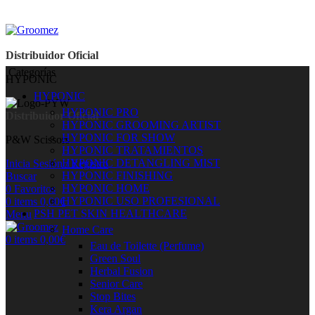
Distribuidor Oficial
Categorías
HYPONIC
HYPONIC
HYPONIC PRO
Distribuidor Oficial
HYPONIC GROOMING ARTIST
HYPONIC FOR SHOW
P&W Scissors
HYPONIC TRATAMIENTOS
HYPONIC DETANGLING MIST
Inicia Sesión / Registro
HYPONIC FINISHING
Buscar
HYPONIC HOME
0
Favoritos
HYPONIC USO PROFESIONAL
0
items
0,00
€
PSH PET SKIN HEALTHCARE
Menu
Home Care
0
items
0,00
€
Eau de Toilette (Perfume)
Green Soul
Herbal Fusion
Senior Care
Stop Bites
Kera Argan