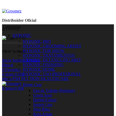
Distribuidor Oficial
Categorías
HYPONIC
HYPONIC
HYPONIC PRO
Distribuidor Oficial
HYPONIC GROOMING ARTIST
HYPONIC FOR SHOW
P&W Scissors
HYPONIC TRATAMIENTOS
HYPONIC DETANGLING MIST
Inicia Sesión / Registro
HYPONIC FINISHING
Buscar
HYPONIC HOME
0
Favoritos
HYPONIC USO PROFESIONAL
0
items
0,00
€
PSH PET SKIN HEALTHCARE
Menu
Home Care
0
items
0,00
€
Eau de Toilette (Perfume)
Green Soul
Herbal Fusion
Senior Care
Stop Bites
Kera Argan