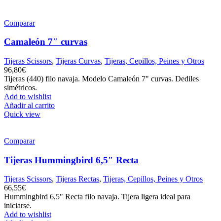
Comparar
Camaleón 7″ curvas
Tijeras Scissors
,
Tijeras Curvas
,
Tijeras, Cepillos, Peines y Otros
96,80
€
Tijeras (440) filo navaja. Modelo Camaleón 7" curvas. Dediles
simétricos.
Add to wishlist
Añadir al carrito
Quick view
Comparar
Tijeras Hummingbird 6,5″ Recta
Tijeras Scissors
,
Tijeras Rectas
,
Tijeras, Cepillos, Peines y Otros
66,55
€
Hummingbird 6,5" Recta filo navaja. Tijera ligera ideal para
iniciarse.
Add to wishlist