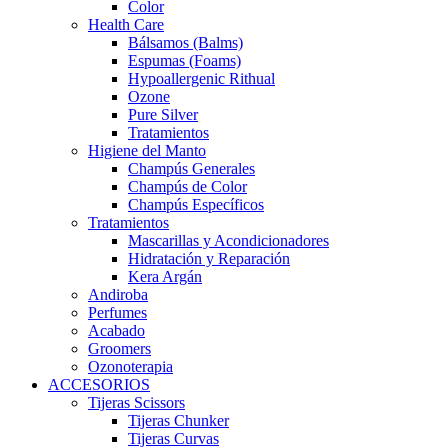
Color
Health Care
Bálsamos (Balms)
Espumas (Foams)
Hypoallergenic Rithual
Ozone
Pure Silver
Tratamientos
Higiene del Manto
Champús Generales
Champús de Color
Champús Específicos
Tratamientos
Mascarillas y Acondicionadores
Hidratación y Reparación
Kera Argán
Andiroba
Perfumes
Acabado
Groomers
Ozonoterapia
ACCESORIOS
Tijeras Scissors
Tijeras Chunker
Tijeras Curvas