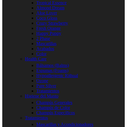
Tropical Essence
Almond Dream
Aloe Lover
Coco Gloss
Crazy Strawberry
Fresh Orange
Happy Puppy
2 Phase
Mascarillas
Acabados
Color
Health Care
Bálsamos (Balms)
Espumas (Foams)
Hypoallergenic Rithual
Ozone
Pure Silver
Tratamientos
Higiene del Manto
Champús Generales
Champús de Color
Champús Específicos
Tratamientos
Mascarillas y Acondicionadores