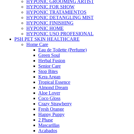
HYPONIC GROOMING ARTIST
HYPONIC FOR SHOW
HYPONIC TRATAMIENTOS
HYPONIC DETANGLING MIST
HYPONIC FINISHING
HYPONIC HOME
HYPONIC USO PROFESIONAL
PSH PET SKIN HEALTHCARE
Home Care
Eau de Toilette (Perfume)
Green Soul
Herbal Fusion
Senior Care
Stop Bites
Kera Argan
Tropical Essence
Almond Dream
Aloe Lover
Coco Gloss
Crazy Strawberry
Fresh Orange
Happy Puppy
2 Phase
Mascarillas
Acabados