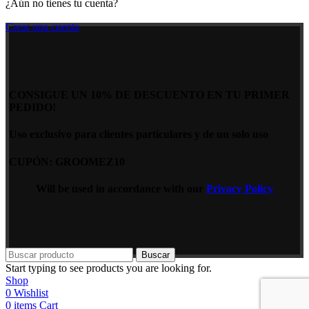
¿Aún no tienes tu cuenta?
Crear una cuenta
CONSIGUE UN 10% DE DESCUENTO EN TU PRIMER
PEDIDO!
Uso exclusivo para clientes particulares y de un solo uso
CUPÓN: GROOMEZ10
Will be used in accordance with our
Privacy Policy
Buscar
Start typing to see products you are looking for.
Shop
0
Wishlist
0
items
Cart