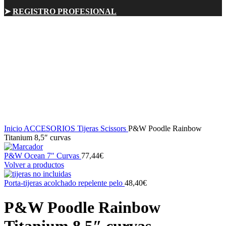
➤
REGISTRO PROFESIONAL
Sold out
Click para ampliar
Inicio
ACCESORIOS
Tijeras Scissors
P&W Poodle Rainbow
Titanium 8,5″ curvas
P&W Ocean 7" Curvas
77,44
€
Volver a productos
Porta-tijeras acolchado repelente pelo
48,40
€
P&W Poodle Rainbow
Titanium 8,5″ curvas