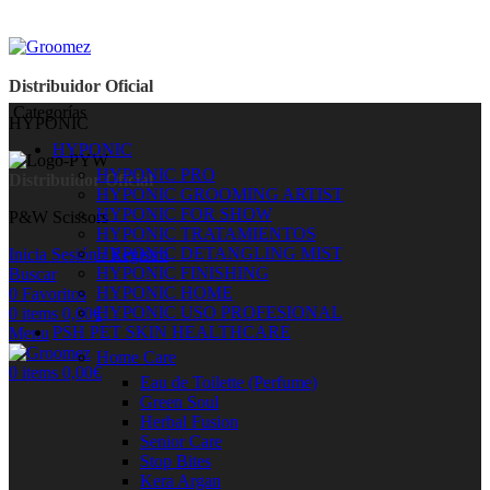
Distribuidor Oficial
Categorías
HYPONIC
HYPONIC
HYPONIC PRO
Distribuidor Oficial
HYPONIC GROOMING ARTIST
HYPONIC FOR SHOW
P&W Scissors
HYPONIC TRATAMIENTOS
HYPONIC DETANGLING MIST
Inicia Sesión / Registro
HYPONIC FINISHING
Buscar
HYPONIC HOME
0
Favoritos
HYPONIC USO PROFESIONAL
0
items
0,00
€
PSH PET SKIN HEALTHCARE
Menu
Home Care
0
items
0,00
€
Eau de Toilette (Perfume)
Green Soul
Herbal Fusion
Senior Care
Stop Bites
Kera Argan