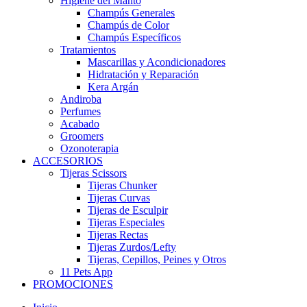
Higiene del Manto
Champús Generales
Champús de Color
Champús Específicos
Tratamientos
Mascarillas y Acondicionadores
Hidratación y Reparación
Kera Argán
Andiroba
Perfumes
Acabado
Groomers
Ozonoterapia
ACCESORIOS
Tijeras Scissors
Tijeras Chunker
Tijeras Curvas
Tijeras de Esculpir
Tijeras Especiales
Tijeras Rectas
Tijeras Zurdos/Lefty
Tijeras, Cepillos, Peines y Otros
11 Pets App
PROMOCIONES