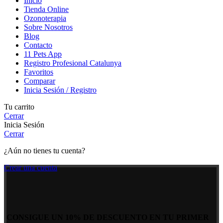
Inicio
Tienda Online
Ozonoterapia
Sobre Nosotros
Blog
Contacto
11 Pets App
Registro Profesional Catalunya
Favoritos
Comparar
Inicia Sesión / Registro
Tu carrito
Cerrar
Inicia Sesión
Cerrar
¿Aún no tienes tu cuenta?
Crear una cuenta
CONSIGUE UN 10% DE DESCUENTO EN TU PRIMER