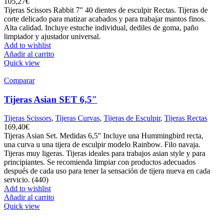
105,27
€
Tijeras Scissors Rabbit 7" 40 dientes de esculpir Rectas. Tijeras de
corte delicado para matizar acabados y para trabajar mantos finos.
Alta calidad. Incluye estuche individual, dediles de goma, paño
limpiador y ajustador universal.
Add to wishlist
Añadir al carrito
Quick view
Comparar
Tijeras Asian SET 6,5″
Tijeras Scissors
,
Tijeras Curvas
,
Tijeras de Esculpir
,
Tijeras Rectas
169,40
€
Tijeras Asian Set. Medidas 6,5" Incluye una Hummingbird recta,
una curva u una tijera de esculpir modelo Rainbow. Filo navaja.
Tijeras muy ligeras. Tijeras ideales para trabajos asian style y para
principiantes. Se recomienda limpiar con productos adecuados
después de cada uso para tener la sensación de tijera nueva en cada
servicio. (440)
Add to wishlist
Añadir al carrito
Quick view