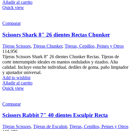
Añadir al carrito
Quick view
Comparar
Scissors Shark 8″ 26 dientes Rectas Chunker
Tijeras Scissors
,
Tijeras Chunker
,
Tijeras, Cepillos, Peines y Otros
114,95
€
Tijeras Scissors Shark 8" 26 dientes Chunker Rectas. Tijeras de
corte interrumpido ideales en mantos ondulados y rizados. Alta
calidad. Incluye estuche individual, dediles de goma, paño limpiador
y ajustador universal.
Add to wishlist
Añadir al carrito
Quick view
Comparar
Scissors Rabbit 7″ 40 dientes Esculpir Recta
Tijeras Scissors
,
Tijeras de Esculpir
,
Tijeras, Cepillos, Peines y Otros