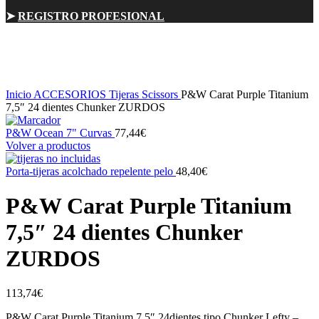
➤
REGISTRO PROFESIONAL
Sold out
Click para ampliar
Inicio
ACCESORIOS
Tijeras Scissors
P&W Carat Purple Titanium
7,5″ 24 dientes Chunker ZURDOS
P&W Ocean 7" Curvas
77,44
€
Volver a productos
Porta-tijeras acolchado repelente pelo
48,40
€
P&W Carat Purple Titanium
7,5″ 24 dientes Chunker
ZURDOS
113,74
€
P&W Carat Purple Titanium 7,5″ 24dientes tipo Chunker Lefty –