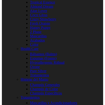
Tropical Essence
Almond Dream
Aloe Lover
Coco Gloss
Crazy Strawberry
Fresh Orange
Happy Puppy
2 Phase
Mascarillas
Acabados
Color
Health Care
Bálsamos (Balms)
Espumas (Foams)
Hypoallergenic Rithual
Ozone
Pure Silver
Tratamientos
Higiene del Manto
Champús Generales
Champús de Color
Champús Específicos
Tratamientos
Mascarillas y Acondicionadores