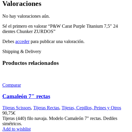
Valoraciones
No hay valoraciones aún.
Sé el primero en valorar “P&W Carat Purple Titanium 7,5″ 24
dientes Chunker ZURDOS”
Debes
acceder
para publicar una valoración.
Shipping & Delivery
Productos relacionados
Comparar
Camaleón 7″ rectas
Tijeras Scissors
,
Tijeras Rectas
,
Tijeras, Cepillos, Peines y Otros
90,75
€
Tijeras (440) filo navaja. Modelo Camaleón 7" rectas. Dediles
simétricos.
Add to wishlist