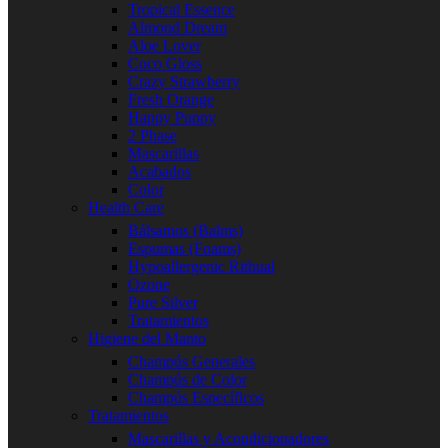
Tropical Essence
Almond Dream
Aloe Lover
Coco Gloss
Crazy Strawberry
Fresh Orange
Happy Puppy
2 Phase
Mascarillas
Acabados
Color
Health Care
Bálsamos (Balms)
Espumas (Foams)
Hypoallergenic Rithual
Ozone
Pure Silver
Tratamientos
Higiene del Manto
Champús Generales
Champús de Color
Champús Específicos
Tratamientos
Mascarillas y Acondicionadores