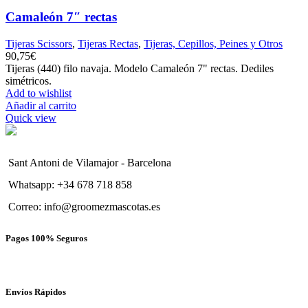
Camaleón 7″ rectas
Tijeras Scissors
,
Tijeras Rectas
,
Tijeras, Cepillos, Peines y Otros
90,75
€
Tijeras (440) filo navaja. Modelo Camaleón 7" rectas. Dediles
simétricos.
Add to wishlist
Añadir al carrito
Quick view
Sant Antoni de Vilamajor - Barcelona
Whatsapp: +34 678 718 858
Correo: info@groomezmascotas.es
Pagos 100% Seguros
Envíos Rápidos