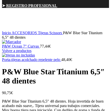
➤
REGISTRO PROFESIONAL
Sold out
Click para ampliar
Inicio
ACCESORIOS
Tijeras Scissors
P&W Blue Star Titanium
6,5″ 48 dientes
P&W Ocean 7" Curvas
77,44
€
Volver a productos
Porta-tijeras acolchado repelente pelo
48,40
€
P&W Blue Star Titanium 6,5″
48 dientes
90,75
€
P&W Blue Star Titanium 6,5″ 48 dientes. Hoja invertida de buen
acabado más suave,. Tijera universal para trabajos comerciales.
Muy buena tijera para iniciación. Con dediles de goma y funda de