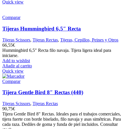
Quick view
Comparar
Tijeras Hummingbird 6,5″ Recta
Tijeras Scissors
,
Tijeras Rectas
,
Tijeras, Cepillos, Peines y Otros
66,55
€
Hummingbird 6,5" Recta filo navaja. Tijera ligera ideal para
iniciarse.
Add to wishlist
Añadir al carrito
Quick view
Comparar
Tijera Gentle Bird 8″ Rectas (440)
Tijeras Scissors
,
Tijeras Rectas
90,75
€
Tijera Gentle Bird 8" Rectas. Ideales para el trabajos comerciales,
tijera fuerte con borde biselado, filo navaja y asas simétricas. Para
cada raza. Dediles de goma y funda de piel incluidos. Consultar