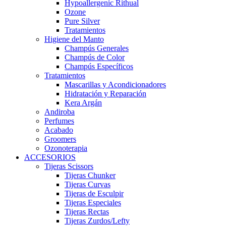
Hypoallergenic Rithual
Ozone
Pure Silver
Tratamientos
Higiene del Manto
Champús Generales
Champús de Color
Champús Específicos
Tratamientos
Mascarillas y Acondicionadores
Hidratación y Reparación
Kera Argán
Andiroba
Perfumes
Acabado
Groomers
Ozonoterapia
ACCESORIOS
Tijeras Scissors
Tijeras Chunker
Tijeras Curvas
Tijeras de Esculpir
Tijeras Especiales
Tijeras Rectas
Tijeras Zurdos/Lefty