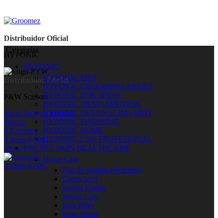
Distribuidor Oficial
Categorías
HYPONIC
HYPONIC
HYPONIC PRO
Distribuidor Oficial
HYPONIC GROOMING ARTIST
HYPONIC FOR SHOW
P&W Scissors
HYPONIC TRATAMIENTOS
HYPONIC DETANGLING MIST
Inicia Sesión / Registro
HYPONIC FINISHING
Buscar
HYPONIC HOME
0
Favoritos
HYPONIC USO PROFESIONAL
0
items
0,00
€
PSH PET SKIN HEALTHCARE
Menu
Home Care
0
items
0,00
€
Eau de Toilette (Perfume)
Green Soul
Herbal Fusion
Senior Care
Stop Bites
Kera Argan