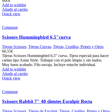
stock
Add to wishlist
Añadir al carrito
Quick view
Comparar
Scissors Hummingbird 6,5″curva
Tijeras Scissors
,
Tijeras Curvas
,
Tijeras, Cepillos, Peines y Otros
66,55
€
Tijeras Scissors Hummingbird 6,5" curva. Tijera especial para hacer
caritas tipo Asian Style. Trabajar con el pelo limpio y sin nudos.
Muy buen acabado. Filo navaja. Incluye estuche individual.
Add to wishlist
Añadir al carrito
Quick view
Comparar
Scissors Rabbit 7″ 40 dientes Esculpir Recta
Tijeras Scissors
,
Tijeras de Esculpir
,
Tijeras, Cepillos, Peines y Otros