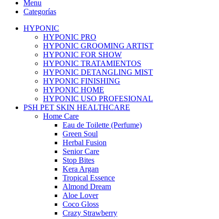
Menu
Categorías
HYPONIC
HYPONIC PRO
HYPONIC GROOMING ARTIST
HYPONIC FOR SHOW
HYPONIC TRATAMIENTOS
HYPONIC DETANGLING MIST
HYPONIC FINISHING
HYPONIC HOME
HYPONIC USO PROFESIONAL
PSH PET SKIN HEALTHCARE
Home Care
Eau de Toilette (Perfume)
Green Soul
Herbal Fusion
Senior Care
Stop Bites
Kera Argan
Tropical Essence
Almond Dream
Aloe Lover
Coco Gloss
Crazy Strawberry