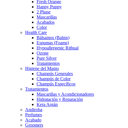
Fresh Orange
Happy Puppy
2 Phase
Mascarillas
Acabados
Color
Health Care
Bálsamos (Balms)
Espumas (Foams)
Hypoallergenic Rithual
Ozone
Pure Silver
Tratamientos
Higiene del Manto
Champús Generales
Champús de Color
Champús Específicos
Tratamientos
Mascarillas y Acondicionadores
Hidratación y Reparación
Kera Argán
Andiroba
Perfumes
Acabado
Groomers