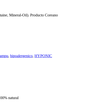
taine, Mineral-Oil). Producto Coreano
hampu
,
hipoalergenico
,
HYPONIC
00% natural