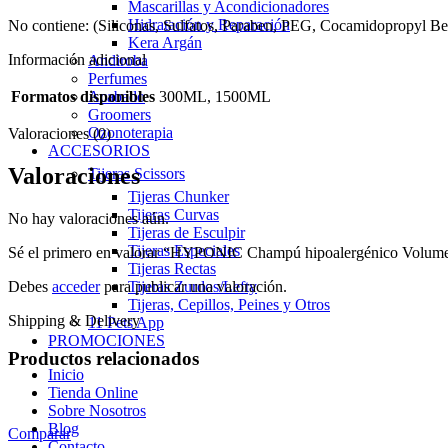
Mascarillas y Acondicionadores
Hidratación y Reparación
No contiene: (Siliconas, Sulfatos, Paraben, PEG, Cocamidopropyl Be
Kera Argán
Información adicional
Andiroba
Perfumes
Formatos disponibles
300ML, 1500ML
Acabado
Groomers
Ozonoterapia
Valoraciones (0)
ACCESORIOS
Valoraciones
Tijeras Scissors
Tijeras Chunker
Tijeras Curvas
No hay valoraciones aún.
Tijeras de Esculpir
Tijeras Especiales
Sé el primero en valorar “HYPONIC Champú hipoalergénico Volum
Tijeras Rectas
Debes
acceder
para publicar una valoración.
Tijeras Zurdos/Lefty
Tijeras, Cepillos, Peines y Otros
Shipping & Delivery
11 Pets App
PROMOCIONES
Productos relacionados
Inicio
Tienda Online
Sobre Nosotros
Blog
Comparar
Contacto