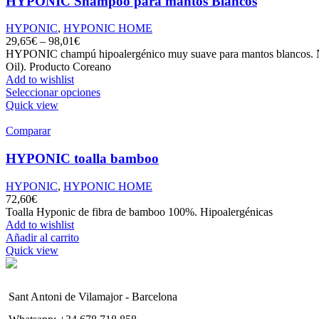
HYPONIC Shampoo para mantos Blancos
HYPONIC
,
HYPONIC HOME
29,65
€
–
98,01
€
HYPONIC champú hipoalergénico muy suave para mantos blancos. No pr
Oil). Producto Coreano
Add to wishlist
Seleccionar opciones
Quick view
Comparar
HYPONIC toalla bamboo
HYPONIC
,
HYPONIC HOME
72,60
€
Toalla Hyponic de fibra de bamboo 100%. Hipoalergénicas
Add to wishlist
Añadir al carrito
Quick view
Sant Antoni de Vilamajor - Barcelona