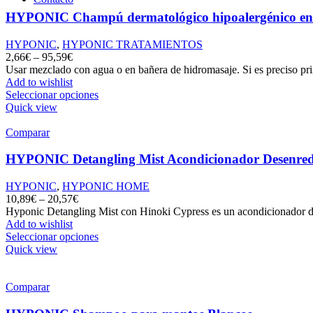
HYPONIC Champú dermatológico hipoalergénico en
➤
REGISTRO PROFESIONAL
HYPONIC
,
HYPONIC TRATAMIENTOS
2,66
€
–
95,59
€
Usar mezclado con agua o en bañera de hidromasaje. Si es preciso p
Add to wishlist
Seleccionar opciones
Quick view
Comparar
HYPONIC Detangling Mist Acondicionador Desenre
HYPONIC
,
HYPONIC HOME
10,89
€
–
20,57
€
Hyponic Detangling Mist con Hinoki Cypress es un acondicionador des
Add to wishlist
Seleccionar opciones
Quick view
Comparar