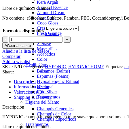
Kera Argan
Tropical Essence
Libre de químicos dañinos
Almond Dream
Aloe Lover
No contiene: (Siliconas, Sulfatos, Paraben, PEG, Cocamidopropyl Be
Coco Gloss
Crazy Strawberry
Formatos disponibles
Fresh Orange
Limpiar
Happy Puppy
HYPONIC
2 Phase
Champú
Añadir al carrito
Mascarillas
hipoalergénico
Añadir a la lista de deseos
Acabados
Volumen
Comparar
Color
cantidad
Add to wishlist
Health Care
SKU:
N/D
Categorías:
HYPONIC
,
HYPONIC HOME
Etiquetas:
c
Bálsamos (Balms)
Share:
Espumas (Foams)
Hypoallergenic Rithual
Descripción
Ozone
Información adicional
Pure Silver
Valoraciones (0)
Tratamientos
Shipping & Delivery
Higiene del Manto
Descripción
Champús Generales
Champús de Color
HYPONIC champú hipoalergénico muy suave que aporta volumen. 1
Champús Específicos
Tratamientos
Libre de químicos dañinos