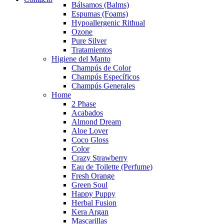
Bálsamos (Balms)
Espumas (Foams)
➤
REGISTRO PROFESIONAL
Hypoallergenic Rithual
Ozone
Pure Silver
Tratamientos
Higiene del Manto
Champús de Color
Champús Específicos
Champús Generales
Home
2 Phase
Acabados
Almond Dream
Aloe Lover
Coco Gloss
Color
Crazy Strawberry
Eau de Toilette (Perfume)
Fresh Orange
Green Soul
Happy Puppy
Herbal Fusion
Kera Argan
Mascarillas