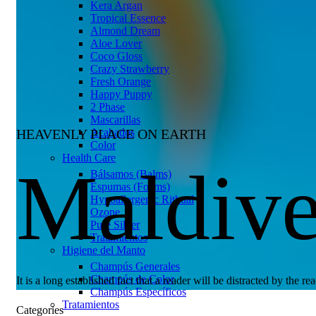
Kera Argan
Tropical Essence
Almond Dream
Aloe Lover
Coco Gloss
Crazy Strawberry
Fresh Orange
Happy Puppy
2 Phase
Mascarillas
HEAVENLY PLACE ON EARTH
Acabados
Color
Health Care
Maldive
Bálsamos (Balms)
Espumas (Foams)
Hypoallergenic Rithual
Ozone
Pure Silver
Tratamientos
Higiene del Manto
Champús Generales
Champús de Color
It is a long established fact that a reader will be distracted by the r
Champús Específicos
Tratamientos
Categories