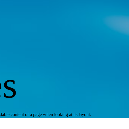
s
eadable content of a page when looking at its layout.