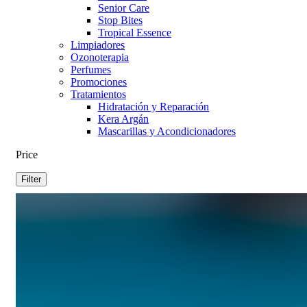
Senior Care
Stop Bites
Tropical Essence
Limpiadores
Ozonoterapia
Perfumes
Promociones
Tratamientos
Hidratación y Reparación
Kera Argán
Mascarillas y Acondicionadores
Price
Filter