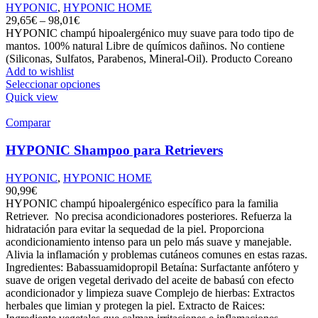
HYPONIC
,
HYPONIC HOME
29,65
€
–
98,01
€
HYPONIC champú hipoalergénico muy suave para todo tipo de
mantos. 100% natural Libre de químicos dañinos. No contiene
(Siliconas, Sulfatos, Parabenos, Mineral-Oil). Producto Coreano
Add to wishlist
Seleccionar opciones
Quick view
Comparar
HYPONIC Shampoo para Retrievers
HYPONIC
,
HYPONIC HOME
90,99
€
HYPONIC champú hipoalergénico específico para la familia
Retriever. No precisa acondicionadores posteriores. Refuerza la
hidratación para evitar la sequedad de la piel. Proporciona
acondicionamiento intenso para un pelo más suave y manejable.
Alivia la inflamación y problemas cutáneos comunes en estas razas.
Ingredientes: Babassuamidopropil Betaína: Surfactante anfótero y
suave de origen vegetal derivado del aceite de babasú con efecto
acondicionador y limpieza suave Complejo de hierbas: Extractos
herbales que limian y protegen la piel. Extracto de Raices: