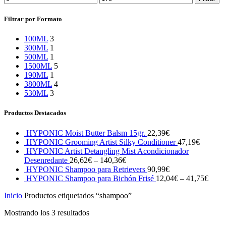
mínimo
máximo
Filtrar por Formato
100ML
3
300ML
1
500ML
1
1500ML
5
190ML
1
3800ML
4
530ML
3
Productos Destacados
HYPONIC Moist Butter Balsm 15gr.
22,39
€
HYPONIC Grooming Artist Silky Conditioner
47,19
€
HYPONIC Artist Detangling Mist Acondicionador
Desenredante
26,62
€
–
140,36
€
HYPONIC Shampoo para Retrievers
90,99
€
HYPONIC Shampoo para Bichón Frisé
12,04
€
–
41,75
€
Inicio
Productos etiquetados “shampoo”
Mostrando los 3 resultados