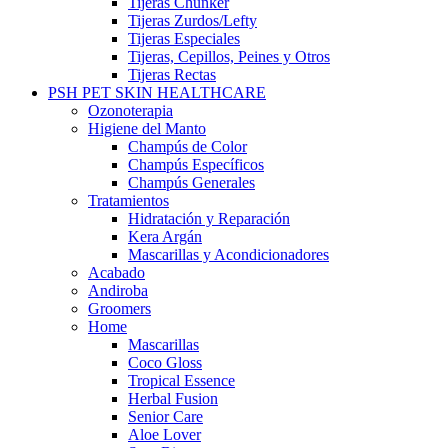
Tijeras Chunker
Tijeras Zurdos/Lefty
Tijeras Especiales
Tijeras, Cepillos, Peines y Otros
Tijeras Rectas
PSH PET SKIN HEALTHCARE
Ozonoterapia
Higiene del Manto
Champús de Color
Champús Específicos
Champús Generales
Tratamientos
Hidratación y Reparación
Kera Argán
Mascarillas y Acondicionadores
Acabado
Andiroba
Groomers
Home
Mascarillas
Coco Gloss
Tropical Essence
Herbal Fusion
Senior Care
Aloe Lover