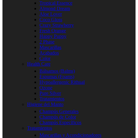
Tropical Essence
Almond Dream
Aloe Lover
Coco Gloss
Crazy Strawberry
Fresh Orange
Happy Puppy
2 Phase
Mascarillas
Acabados
Color
Health Care
Bálsamos (Balms)
Espumas (Foams)
Hypoallergenic Rithual
Ozone
Pure Silver
Tratamientos
Higiene del Manto
Champús Generales
Champús de Color
Champús Específicos
Tratamientos
Mascarillas y Acondicionadores