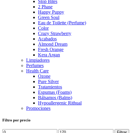
Stop Bites
2 Phase
Happy Puppy
Green Soul
Eau de Toilette (Perfume)
Color
Crazy Strawberry
Acabados
Almond Dream
Fresh Orange
Kera Argan
Limpiadores
Perfumes
Health Care
Ozone
Pure Silver
Tratamientos
Espumas (Foams)
Bálsamos (Balms)
Hypoallergenic Rithual
Promociones
Filtro por precio
Precio
Precio
Filtrar