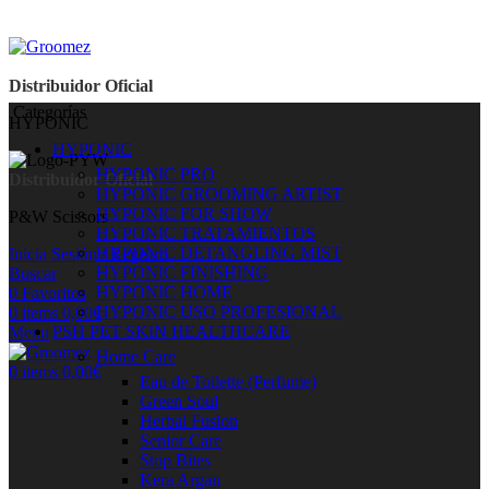
Distribuidor Oficial
Categorías
HYPONIC
HYPONIC
HYPONIC PRO
Distribuidor Oficial
HYPONIC GROOMING ARTIST
HYPONIC FOR SHOW
P&W Scissors
HYPONIC TRATAMIENTOS
HYPONIC DETANGLING MIST
Inicia Sesión / Registro
HYPONIC FINISHING
Buscar
HYPONIC HOME
0
Favoritos
HYPONIC USO PROFESIONAL
0
items
0,00
€
PSH PET SKIN HEALTHCARE
Menu
Home Care
0
items
0,00
€
Eau de Toilette (Perfume)
Green Soul
Herbal Fusion
Senior Care
Stop Bites
Kera Argan