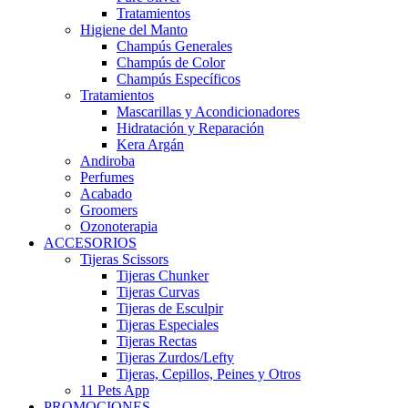
Tratamientos
Higiene del Manto
Champús Generales
Champús de Color
Champús Específicos
Tratamientos
Mascarillas y Acondicionadores
Hidratación y Reparación
Kera Argán
Andiroba
Perfumes
Acabado
Groomers
Ozonoterapia
ACCESORIOS
Tijeras Scissors
Tijeras Chunker
Tijeras Curvas
Tijeras de Esculpir
Tijeras Especiales
Tijeras Rectas
Tijeras Zurdos/Lefty
Tijeras, Cepillos, Peines y Otros
11 Pets App
PROMOCIONES