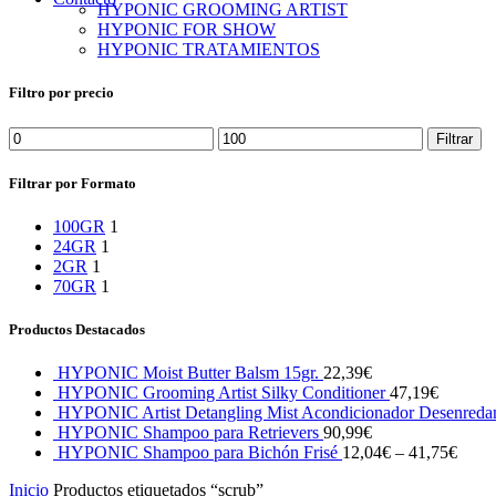
HYPONIC GROOMING ARTIST
HYPONIC FOR SHOW
➤
REGISTRO PROFESIONAL
HYPONIC TRATAMIENTOS
Filtro por precio
Precio
Precio
Filtrar
mínimo
máximo
Filtrar por Formato
100GR
1
24GR
1
2GR
1
70GR
1
Productos Destacados
HYPONIC Moist Butter Balsm 15gr.
22,39
€
HYPONIC Grooming Artist Silky Conditioner
47,19
€
HYPONIC Artist Detangling Mist Acondicionador Desenreda
HYPONIC Shampoo para Retrievers
90,99
€
HYPONIC Shampoo para Bichón Frisé
12,04
€
–
41,75
€
Inicio
Productos etiquetados “scrub”