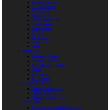
Tropical Essence
Almond Dream
Aloe Lover
Coco Gloss
Crazy Strawberry
Fresh Orange
Happy Puppy
2 Phase
Mascarillas
Acabados
Color
Health Care
Bálsamos (Balms)
Espumas (Foams)
Hypoallergenic Rithual
Ozone
Pure Silver
Tratamientos
Higiene del Manto
Champús Generales
Champús de Color
Champús Específicos
Tratamientos
Mascarillas y Acondicionadores