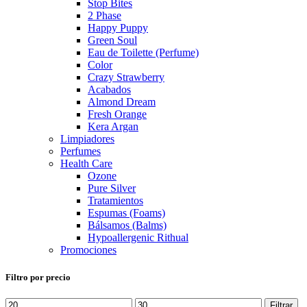
Stop Bites
2 Phase
Happy Puppy
Green Soul
Eau de Toilette (Perfume)
Color
Crazy Strawberry
Acabados
Almond Dream
Fresh Orange
Kera Argan
Limpiadores
Perfumes
Health Care
Ozone
Pure Silver
Tratamientos
Espumas (Foams)
Bálsamos (Balms)
Hypoallergenic Rithual
Promociones
Filtro por precio
Precio
Precio
Filtrar