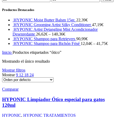
mínimo
máximo
Productos Destacados
HYPONIC Moist Butter Balsm 15gr.
22,39
€
HYPONIC Grooming Artist Silky Conditioner
47,19
€
HYPONIC Artist Detangling Mist Acondicionador
Desenredante
26,62
€
–
140,36
€
HYPONIC Shampoo para Retrievers
90,99
€
HYPONIC Shampoo para Bichón Frisé
12,04
€
–
41,75
€
Inicio
Productos etiquetados “ótico”
Mostrando el único resultado
Mostrar filtros
Mostrar
9
12
18
24
Comparar
HYPONIC Limpiador Ótico especial para gatos
120ml
HYPONIC
,
HYPONIC TRATAMIENTOS