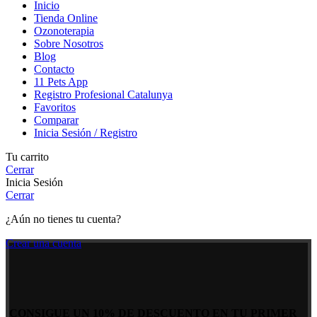
Inicio
Tienda Online
Ozonoterapia
Sobre Nosotros
Blog
Contacto
11 Pets App
Registro Profesional Catalunya
Favoritos
Comparar
Inicia Sesión / Registro
Tu carrito
Cerrar
Inicia Sesión
Cerrar
¿Aún no tienes tu cuenta?
Crear una cuenta
CONSIGUE UN 10% DE DESCUENTO EN TU PRIMER