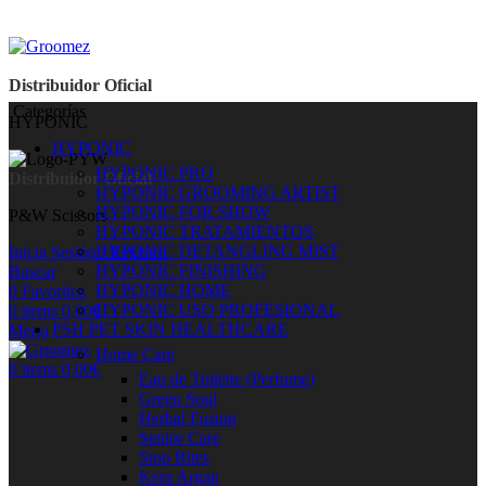
Distribuidor Oficial
Categorías
HYPONIC
HYPONIC
HYPONIC PRO
Distribuidor Oficial
HYPONIC GROOMING ARTIST
HYPONIC FOR SHOW
P&W Scissors
HYPONIC TRATAMIENTOS
HYPONIC DETANGLING MIST
Inicia Sesión / Registro
HYPONIC FINISHING
Buscar
HYPONIC HOME
0
Favoritos
HYPONIC USO PROFESIONAL
0
items
0,00
€
PSH PET SKIN HEALTHCARE
Menu
Home Care
0
items
0,00
€
Eau de Toilette (Perfume)
Green Soul
Herbal Fusion
Senior Care
Stop Bites
Kera Argan