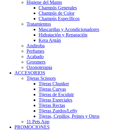
Higiene del Manto
Champús Generales
Champús de Color
Champús Específicos
Tratamientos
Mascarillas y Acondicionadores
Hidratación y Reparación
Kera Argán
Andiroba
Perfumes
Acabado
Groomers
Ozonoterapia
ACCESORIOS
Tijeras Scissors
Tijeras Chunker
Tijeras Curvas
Tijeras de Esculpir
Tijeras Especiales
Tijeras Rectas
Tijeras Zurdos/Lefty
Tijeras, Cepillos, Peines y Otros
11 Pets App
PROMOCIONES