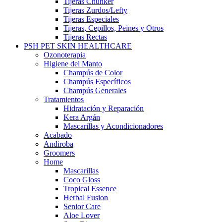
Tijeras Chunker
Tijeras Zurdos/Lefty
Tijeras Especiales
Tijeras, Cepillos, Peines y Otros
Tijeras Rectas
PSH PET SKIN HEALTHCARE
Ozonoterapia
Higiene del Manto
Champús de Color
Champús Específicos
Champús Generales
Tratamientos
Hidratación y Reparación
Kera Argán
Mascarillas y Acondicionadores
Acabado
Andiroba
Groomers
Home
Mascarillas
Coco Gloss
Tropical Essence
Herbal Fusion
Senior Care
Aloe Lover